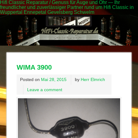
Hifi Classic Reparatur / Genuss für Auge und Ohr — Ihr
freundlicher und zuverlässiger Partner rund um Hifi Classic in
Wuppertal Ennepetal Gevelsberg Schwelm
WIMA 3900
Posted on
Mai 28, 2015
by
Herr Elmrich
Leave a comment