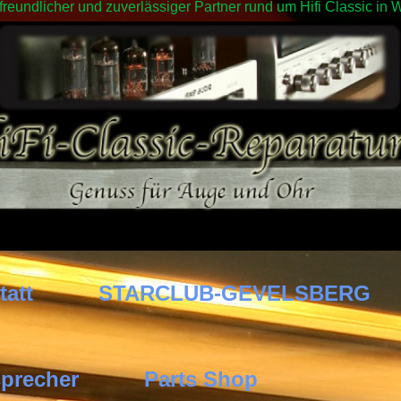
 freundlicher und zuverlässiger Partner rund um Hifi Classic 
tatt
STARCLUB-GEVELSBERG
precher
Parts Shop