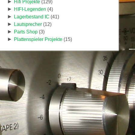
►
Hifi Projekte
(129)
►
HIFI-Legenden
(4)
►
Lagerbestand IC
(41)
►
Lautsprecher
(12)
►
Parts Shop
(3)
►
Plattenspieler Projekte
(15)