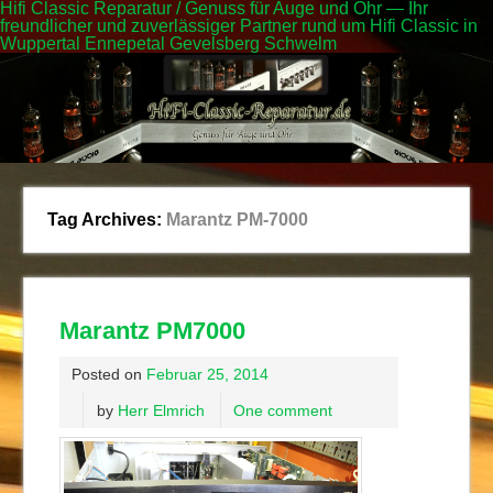
Hifi Classic Reparatur / Genuss für Auge und Ohr — Ihr
freundlicher und zuverlässiger Partner rund um Hifi Classic in
Wuppertal Ennepetal Gevelsberg Schwelm
Tag Archives:
Marantz PM-7000
Marantz PM7000
Posted on
Februar 25, 2014
by
Herr Elmrich
One comment