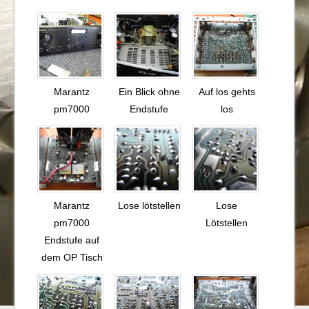
Marantz
Ein Blick ohne
Auf los gehts
pm7000
Endstufe
los
Marantz
Lose lötstellen
Lose
pm7000
Lötstellen
Endstufe auf
dem OP Tisch