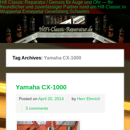
Hifi Classic Reparatur / Genuss für Auge und Ohr — Ihr
freundlicher und zuverlässiger Partner rund um Hifi Classic in
Wuppertal Ennepetal Gevelsberg Schwelm
Tag Archives:
Yamaha CX-1000
Yamaha CX-1000
Posted on
April 20, 2014
by
Herr Elmrich
3 comments