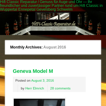
Hifi Classic Reparatur / Genuss für Auge und Ohr — Ihr
freundlicher und zuverlässiger Partner rund um Hifi Classic in
Wuppertal Ennepetal Gevelsberg Schwelm
Monthly Archives:
August 2016
Geneva Model M
Posted on
August 3, 2016
by
Herr Elmrich
28 comments