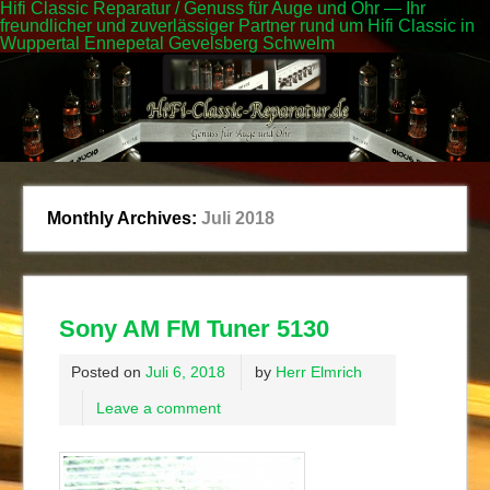
Hifi Classic Reparatur / Genuss für Auge und Ohr — Ihr
freundlicher und zuverlässiger Partner rund um Hifi Classic in
Wuppertal Ennepetal Gevelsberg Schwelm
Monthly Archives:
Juli 2018
Sony AM FM Tuner 5130
Posted on
Juli 6, 2018
by
Herr Elmrich
Leave a comment