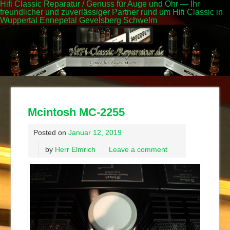
Hifi Classic Reparatur / Genuss für Auge und Ohr — Ihr
freundlicher und zuverlässiger Partner rund um Hifi Classic in
Wuppertal Ennepetal Gevelsberg Schwelm
Mcintosh MC-2255
Posted on
Januar 12, 2019
by
Herr Elmrich
Leave a comment