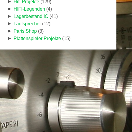
►
Hifi Projekte
(129)
►
HIFI-Legenden
(4)
►
Lagerbestand IC
(41)
►
Lautsprecher
(12)
►
Parts Shop
(3)
►
Plattenspieler Projekte
(15)