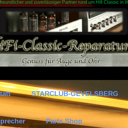
 freundlicher und zuverlässiger Partner rund um Hifi Classic 
tatt
STARCLUB-GEVELSBERG
precher
Parts Shop