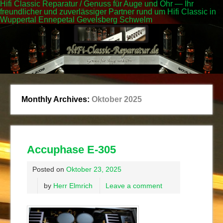
Hifi Classic Reparatur / Genuss für Auge und Ohr — Ihr
freundlicher und zuverlässiger Partner rund um Hifi Classic in
Wuppertal Ennepetal Gevelsberg Schwelm
Monthly Archives:
Oktober 2025
Accuphase E-305
Posted on
Oktober 23, 2025
by
Herr Elmrich
Leave a comment