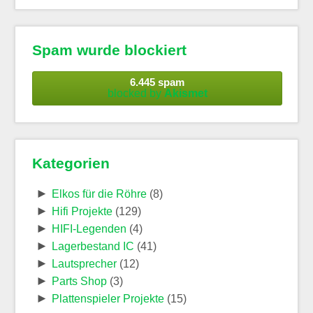
Spam wurde blockiert
6.445 spam
blocked by
Akismet
Kategorien
►
Elkos für die Röhre
(8)
►
Hifi Projekte
(129)
►
HIFI-Legenden
(4)
►
Lagerbestand IC
(41)
►
Lautsprecher
(12)
►
Parts Shop
(3)
►
Plattenspieler Projekte
(15)