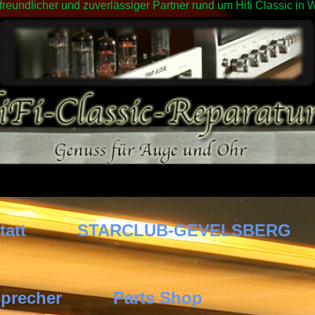
 freundlicher und zuverlässiger Partner rund um Hifi Classic 
tatt
STARCLUB-GEVELSBERG
precher
Parts Shop