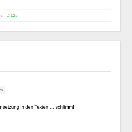
ns TD 125
pm
hensetzung in den Texten … schlimm!