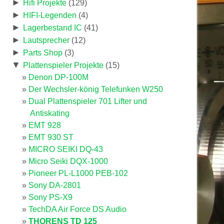
►
Hifi Projekte
(129)
►
HIFI-Legenden
(4)
►
Lagerbestand IC
(41)
►
Lautsprecher
(12)
►
Parts Shop
(3)
▼
Plattenspieler Projekte
(15)
Denon DP-100M
Der Wechsler-könig Telefunken W250
Dual Plattenspieler 701 Lifter und
Antiskating
EMT 928
EMT 930 ST
MICRO SEIKI DQ-43
Micro Seiki DQX-1000
Pioneer PL-L1000 PEB-102
Sony DA-2801
Sony PS-X9
TechDA Air Force DS Audio
THORENS TD 125