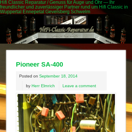
Hifi Classic Reparatur / Genuss für Auge und Ohr — Ihr
freundlicher und zuverlässiger Partner rund um Hifi Classic in
Wuppertal Ennepetal Gevelsberg Schwelm
Pioneer SA-400
Posted on
September 18, 2014
by
Herr Elmrich
Leave a comment