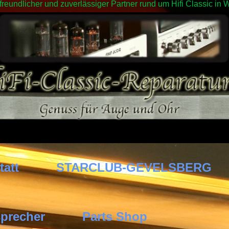
 freundlicher und zuverlässiger Partner rund um Hifi Classic 
tatt
STARCLUB-GEVELSBERG
precher
Parts Shop