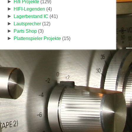
►
Hifi Projekte
(129)
►
HIFI-Legenden
(4)
►
Lagerbestand IC
(41)
►
Lautsprecher
(12)
►
Parts Shop
(3)
►
Plattenspieler Projekte
(15)