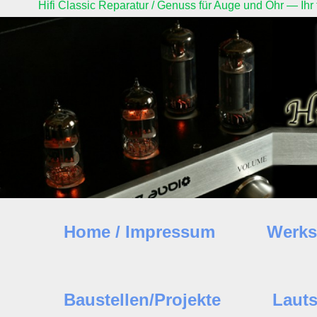
Hifi Classic Reparatur / Genuss für Auge und Ohr — Ihr
Home / Impressum
Werks
Baustellen/Projekte
Lauts