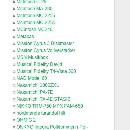
McIntosh C-29
Mcintosh MA-230
McIntosh MC 2255
Mcintosh MC-2255
MCintosh MC240
Metaxas
Mission Cyrus 3 Diskmaster
Mission Cyrus Vollverstärker
MSN Musikbox
Musical Fidelity David
Musical Fidelity Tri-Vista 300
NAD Model 60
Nakamichi 1000ZXL
Nakamichi PA-7E
Nakamichi TA-4E STASIS
NIKKO TRM-750 MPX FAM-650
nordmende turandot hifi
OHM G 2
ONKYO Integra Polklemmen ( Pol-