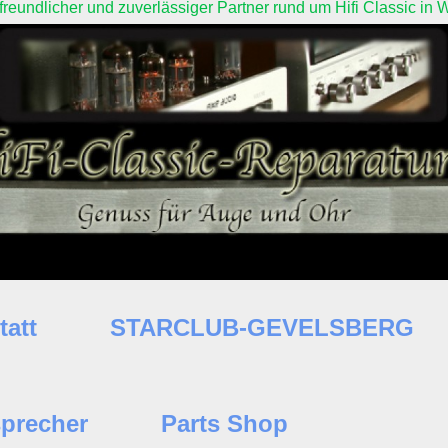
 freundlicher und zuverlässiger Partner rund um Hifi Classic 
tatt
STARCLUB-GEVELSBERG
precher
Parts Shop