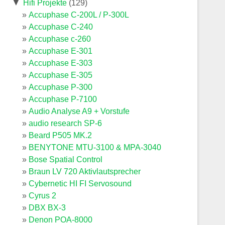
▼
Hifi Projekte
(129)
Accuphase C-200L / P-300L
Accuphase C-240
Accuphase c-260
Accuphase E-301
Accuphase E-303
Accuphase E-305
Accuphase P-300
Accuphase P-7100
Audio Analyse A9 + Vorstufe
audio research SP-6
Beard P505 MK.2
BENYTONE MTU-3100 & MPA-3040
Bose Spatial Control
Braun LV 720 Aktivlautsprecher
Cybernetic HI FI Servosound
Cyrus 2
DBX BX-3
Denon POA-8000