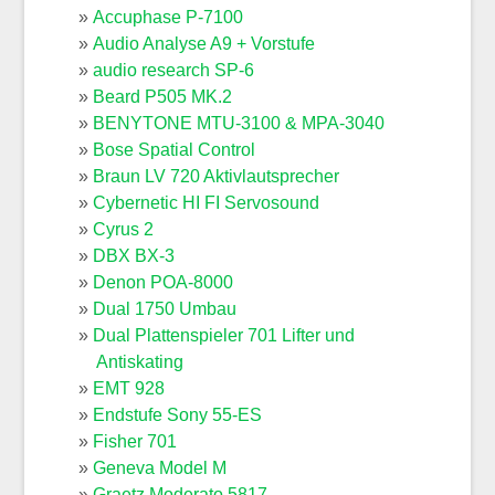
Accuphase P-7100
Audio Analyse A9 + Vorstufe
audio research SP-6
Beard P505 MK.2
BENYTONE MTU-3100 & MPA-3040
Bose Spatial Control
Braun LV 720 Aktivlautsprecher
Cybernetic HI FI Servosound
Cyrus 2
DBX BX-3
Denon POA-8000
Dual 1750 Umbau
Dual Plattenspieler 701 Lifter und
Antiskating
EMT 928
Endstufe Sony 55-ES
Fisher 701
Geneva Model M
Graetz Moderato 5817