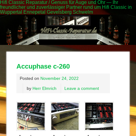
Hifi Classic Reparatur / Genuss für Auge und Ohr — Ihr
freundlicher und zuverlässiger Partner rund um Hifi Classic in
Wuppertal Ennepetal Gevelsberg Schwelm
Accuphase c-260
Posted on
November 24, 2022
by
Herr Elmrich
Leave a comment