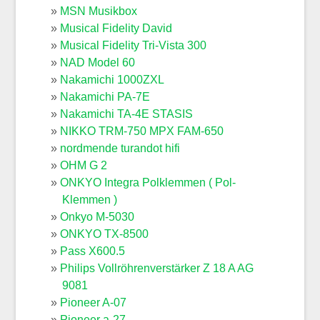
MSN Musikbox
Musical Fidelity David
Musical Fidelity Tri-Vista 300
NAD Model 60
Nakamichi 1000ZXL
Nakamichi PA-7E
Nakamichi TA-4E STASIS
NIKKO TRM-750 MPX FAM-650
nordmende turandot hifi
OHM G 2
ONKYO Integra Polklemmen ( Pol-
Klemmen )
Onkyo M-5030
ONKYO TX-8500
Pass X600.5
Philips Vollröhrenverstärker Z 18 A AG
9081
Pioneer A-07
Pioneer a-27