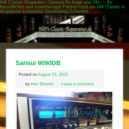
Hifi Classic Reparatur / Genuss für Auge und Ohr — Ihr
freundlicher und zuverlässiger Partner rund um Hifi Classic in
Wuppertal Ennepetal Gevelsberg Schwelm
Sansui 9090DB
Posted on
August 23, 2023
by
Herr Elmrich
Leave a comment