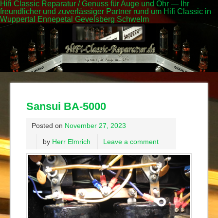
Hifi Classic Reparatur / Genuss für Auge und Ohr — Ihr
freundlicher und zuverlässiger Partner rund um Hifi Classic in
Wuppertal Ennepetal Gevelsberg Schwelm
Sansui BA-5000
Posted on
November 27, 2023
by
Herr Elmrich
Leave a comment