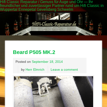
Hifi Classic Reparatur / Genuss für Auge und Ohr — Ihr
freundlicher und zuverlässiger Partner rund um Hifi Classic in
Wuppertal Ennepetal Gevelsberg Schwelm
Beard P505 MK.2
Posted on
September 18, 2014
by
Herr Elmrich
Leave a comment