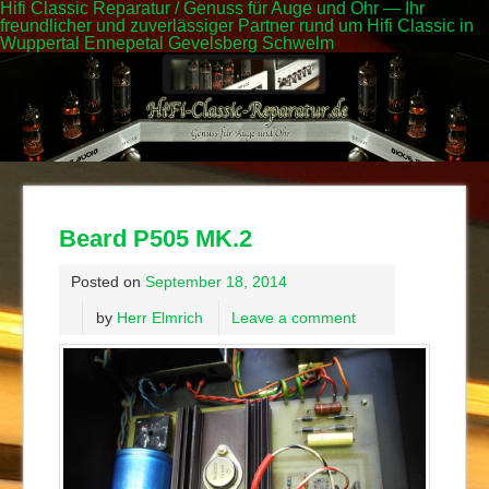
Hifi Classic Reparatur / Genuss für Auge und Ohr — Ihr
freundlicher und zuverlässiger Partner rund um Hifi Classic in
Wuppertal Ennepetal Gevelsberg Schwelm
Beard P505 MK.2
Posted on
September 18, 2014
by
Herr Elmrich
Leave a comment