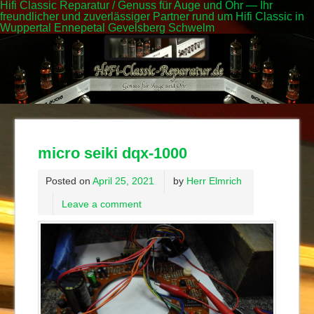
Hifi Classic Reparatur / Genuss für Auge und Ohr — Ihr
freundlicher und zuverlässiger Partner rund um Hifi Classic in
Wuppertal Ennepetal Gevelsberg Schwelm
micro seiki dqx-1000
Posted on
April 25, 2021
by
Herr Elmrich
Leave a comment