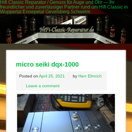
Hifi Classic Reparatur / Genuss für Auge und Ohr — Ihr
freundlicher und zuverlässiger Partner rund um Hifi Classic in
Wuppertal Ennepetal Gevelsberg Schwelm
micro seiki dqx-1000
Posted on
April 25, 2021
by
Herr Elmrich
Leave a comment