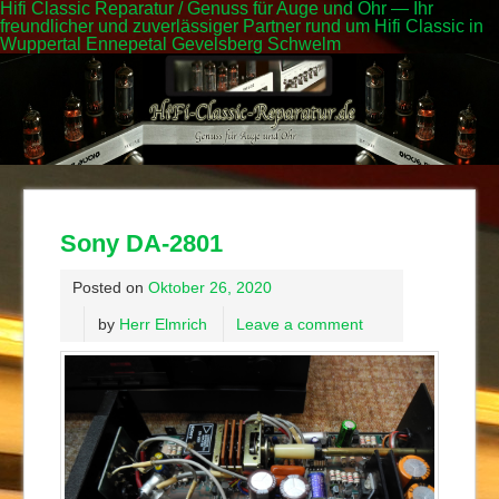
Hifi Classic Reparatur / Genuss für Auge und Ohr — Ihr
freundlicher und zuverlässiger Partner rund um Hifi Classic in
Wuppertal Ennepetal Gevelsberg Schwelm
Sony DA-2801
Posted on
Oktober 26, 2020
by
Herr Elmrich
Leave a comment