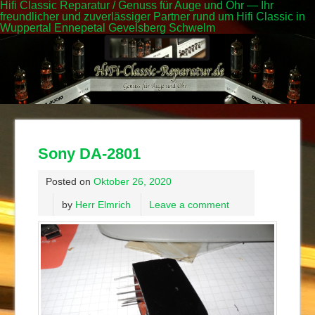
Hifi Classic Reparatur / Genuss für Auge und Ohr — Ihr
freundlicher und zuverlässiger Partner rund um Hifi Classic in
Wuppertal Ennepetal Gevelsberg Schwelm
Sony DA-2801
Posted on
Oktober 26, 2020
by
Herr Elmrich
Leave a comment