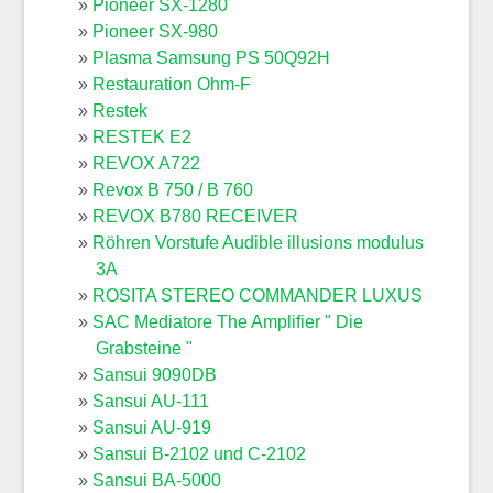
Pioneer SX-1280
Pioneer SX-980
Plasma Samsung PS 50Q92H
Restauration Ohm-F
Restek
RESTEK E2
REVOX A722
Revox B 750 / B 760
REVOX B780 RECEIVER
Röhren Vorstufe Audible illusions modulus
3A
ROSITA STEREO COMMANDER LUXUS
SAC Mediatore The Amplifier " Die
Grabsteine "
Sansui 9090DB
Sansui AU-111
Sansui AU-919
Sansui B-2102 und C-2102
Sansui BA-5000