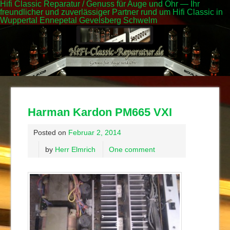
Hifi Classic Reparatur / Genuss für Auge und Ohr — Ihr
freundlicher und zuverlässiger Partner rund um Hifi Classic in
Wuppertal Ennepetal Gevelsberg Schwelm
Harman Kardon PM665 VXI
Posted on
Februar 2, 2014
by
Herr Elmrich
One comment