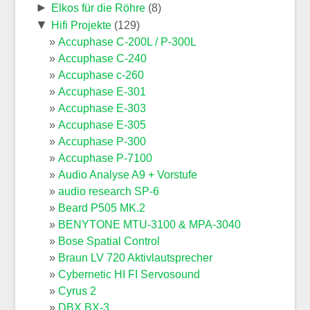
►
Elkos für die Röhre
(8)
▼
Hifi Projekte
(129)
Accuphase C-200L / P-300L
Accuphase C-240
Accuphase c-260
Accuphase E-301
Accuphase E-303
Accuphase E-305
Accuphase P-300
Accuphase P-7100
Audio Analyse A9 + Vorstufe
audio research SP-6
Beard P505 MK.2
BENYTONE MTU-3100 & MPA-3040
Bose Spatial Control
Braun LV 720 Aktivlautsprecher
Cybernetic HI FI Servosound
Cyrus 2
DBX BX-3