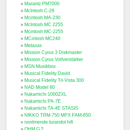
Marantz PM7000
McIntosh C-29
Mcintosh MA-230
McIntosh MC 2255
Mcintosh MC-2255
MCintosh MC240
Metaxas
Mission Cyrus 3 Diskmaster
Mission Cyrus Vollverstärker
MSN Musikbox
Musical Fidelity David
Musical Fidelity Tri-Vista 300
NAD Model 60
Nakamichi 1000ZXL
Nakamichi PA-7E
Nakamichi TA-4E STASIS
NIKKO TRM-750 MPX FAM-650
nordmende turandot hifi
OHM G 2