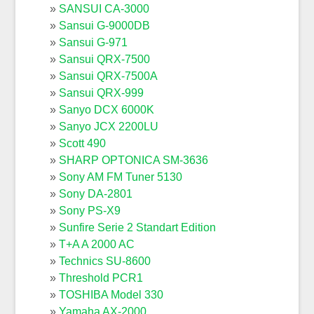
SANSUI CA-3000
Sansui G-9000DB
Sansui G-971
Sansui QRX-7500
Sansui QRX-7500A
Sansui QRX-999
Sanyo DCX 6000K
Sanyo JCX 2200LU
Scott 490
SHARP OPTONICA SM-3636
Sony AM FM Tuner 5130
Sony DA-2801
Sony PS-X9
Sunfire Serie 2 Standart Edition
T+A A 2000 AC
Technics SU-8600
Threshold PCR1
TOSHIBA Model 330
Yamaha AX-2000