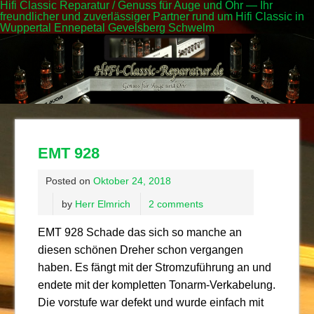
Hifi Classic Reparatur / Genuss für Auge und Ohr — Ihr
freundlicher und zuverlässiger Partner rund um Hifi Classic in
Wuppertal Ennepetal Gevelsberg Schwelm
EMT 928
Posted on
Oktober 24, 2018
by
Herr Elmrich
2 comments
EMT 928 Schade das sich so manche an
diesen schönen Dreher schon vergangen
haben. Es fängt mit der Stromzuführung an und
endete mit der kompletten Tonarm-Verkabelung.
Die vorstufe war defekt und wurde einfach mit