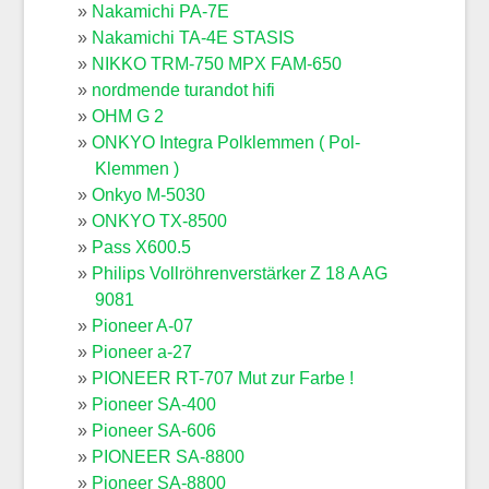
Nakamichi PA-7E
Nakamichi TA-4E STASIS
NIKKO TRM-750 MPX FAM-650
nordmende turandot hifi
OHM G 2
ONKYO Integra Polklemmen ( Pol-
Klemmen )
Onkyo M-5030
ONKYO TX-8500
Pass X600.5
Philips Vollröhrenverstärker Z 18 A AG
9081
Pioneer A-07
Pioneer a-27
PIONEER RT-707 Mut zur Farbe !
Pioneer SA-400
Pioneer SA-606
PIONEER SA-8800
Pioneer SA-8800