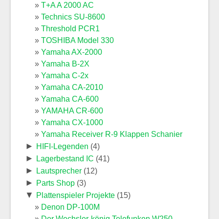
T+A A 2000 AC
Technics SU-8600
Threshold PCR1
TOSHIBA Model 330
Yamaha AX-2000
Yamaha B-2X
Yamaha C-2x
Yamaha CA-2010
Yamaha CA-600
YAMAHA CR-600
Yamaha CX-1000
Yamaha Receiver R-9 Klappen Schanier
►
HIFI-Legenden
(4)
►
Lagerbestand IC
(41)
►
Lautsprecher
(12)
►
Parts Shop
(3)
▼
Plattenspieler Projekte
(15)
Denon DP-100M
Der Wechsler-könig Telefunken W250