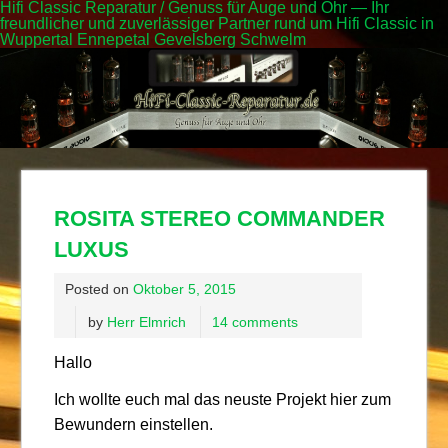
Hifi Classic Reparatur / Genuss für Auge und Ohr — Ihr
freundlicher und zuverlässiger Partner rund um Hifi Classic in
Wuppertal Ennepetal Gevelsberg Schwelm
ROSITA STEREO COMMANDER
LUXUS
Posted on
Oktober 5, 2015
by
Herr Elmrich
14 comments
Hallo
Ich wollte euch mal das neuste Projekt hier zum
Bewundern einstellen.