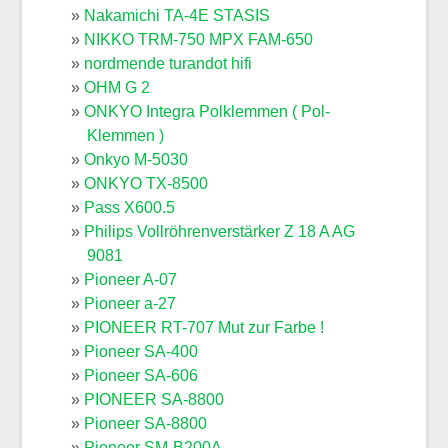
Nakamichi TA-4E STASIS
NIKKO TRM-750 MPX FAM-650
nordmende turandot hifi
OHM G 2
ONKYO Integra Polklemmen ( Pol-
Klemmen )
Onkyo M-5030
ONKYO TX-8500
Pass X600.5
Philips Vollröhrenverstärker Z 18 A AG
9081
Pioneer A-07
Pioneer a-27
PIONEER RT-707 Mut zur Farbe !
Pioneer SA-400
Pioneer SA-606
PIONEER SA-8800
Pioneer SA-8800
Pioneer SM-B200A